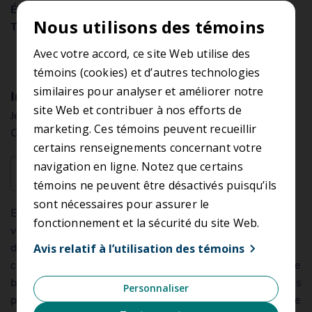
Énoncé de confidentialité
Nous utilisons des témoins
Termes et conditions
Avec votre accord, ce site Web utilise des
témoins (cookies) et d’autres technologies
similaires pour analyser et améliorer notre
Inscription à l’infolettre
site Web et contribuer à nos efforts de
Je souhaite être informé des nouveautés de l’application
marketing. Ces témoins peuvent recueillir
Chrono
certains renseignements concernant votre
navigation en ligne. Notez que certains
Envoyer
témoins ne peuvent être désactivés puisqu’ils
sont nécessaires pour assurer le
En soumettant ce formulaire, vous acceptez que l’ARTM
fonctionnement et la sécurité du site Web.
vous envoie son infolettre sur Chrono. Vous pourrez vous
désabonner de ce bulletin électronique en tout temps, en
Avis relatif à l’utilisation des témoins
cliquant sur le lien de désinscription qui se retrouve dans le
bas de nos courriels. Les renseignements personnels saisis
Personnaliser
pour l’abonnement à l’infolettre ne seront utilisés qu’à cette