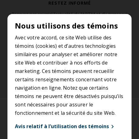
RESTEZ INFORMÉ
Recevez par courriel l’actualité de l’ARTM et du transport
collectif de la région métropolitaine de Montréal.
Nous utilisons des témoins
S’abonner à l’infolettre
Avec votre accord, ce site Web utilise des
témoins (cookies) et d’autres technologies
similaires pour analyser et améliorer notre
SUIVEZ-NOUS
site Web et contribuer à nos efforts de
marketing. Ces témoins peuvent recueillir
certains renseignements concernant votre
navigation en ligne. Notez que certains
témoins ne peuvent être désactivés puisqu’ils
sont nécessaires pour assurer le
Accessibilité
fonctionnement et la sécurité du site Web.
Conditions d’utilisation
Avis relatif à l’utilisation des témoins
Énoncé de confidentialité