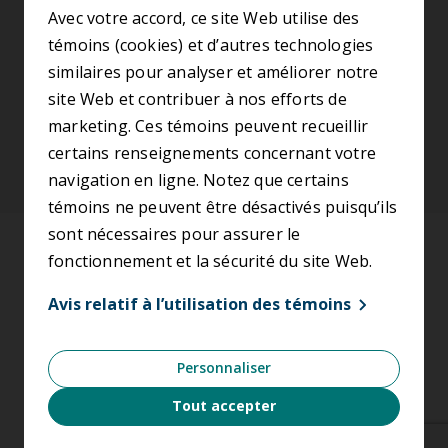
S’abonner à l’infolettre
Avec votre accord, ce site Web utilise des
témoins (cookies) et d’autres technologies
similaires pour analyser et améliorer notre
SUIVEZ-NOUS
site Web et contribuer à nos efforts de
marketing. Ces témoins peuvent recueillir
certains renseignements concernant votre
navigation en ligne. Notez que certains
témoins ne peuvent être désactivés puisqu’ils
sont nécessaires pour assurer le
Accessibilité
fonctionnement et la sécurité du site Web.
Conditions d’utilisation
Avis relatif à l’utilisation des témoins
Énoncé de confidentialité
Personnaliser
Avis relatif à l’utilisation des témoins
Tout accepter
Nétiquette