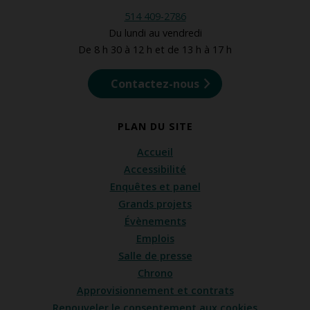
514 409-2786
Du lundi au vendredi
De 8 h 30 à 12 h et de 13 h à 17 h
Contactez-nous
PLAN DU SITE
Accueil
Accessibilité
Enquêtes et panel
Grands projets
Évènements
Emplois
Salle de presse
Chrono
Approvisionnement et contrats
Renouveler le consentement aux cookies