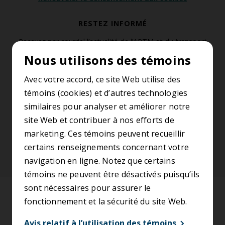
RESTEZ INFORMÉ
Recevez par courriel l’actualité de l’ARTM et du transport
collectif de la région métropolitaine de Montréal.
Nous utilisons des témoins
S’abonner à l’infolettre
Avec votre accord, ce site Web utilise des
témoins (cookies) et d’autres technologies
similaires pour analyser et améliorer notre
SUIVEZ-NOUS
site Web et contribuer à nos efforts de
marketing. Ces témoins peuvent recueillir
certains renseignements concernant votre
navigation en ligne. Notez que certains
témoins ne peuvent être désactivés puisqu’ils
sont nécessaires pour assurer le
Accessibilité
fonctionnement et la sécurité du site Web.
Conditions d’utilisation
Avis relatif à l’utilisation des témoins