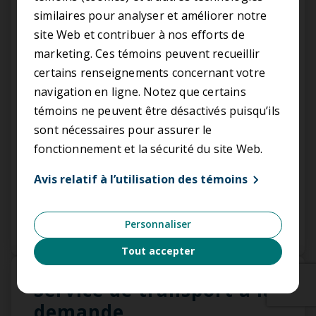
similaires pour analyser et améliorer notre
site Web et contribuer à nos efforts de
marketing. Ces témoins peuvent recueillir
certains renseignements concernant votre
L’ARTM lancera une plateforme publique pour
navigation en ligne. Notez que certains
partager et mettre en valeur des données sur
témoins ne peuvent être désactivés puisqu’ils
le transport et l’occupation de l’espace public.
sont nécessaires pour assurer le
fonctionnement et la sécurité du site Web.
Toute personne pourra y consulter,
télécharger et réutiliser les ressources
Avis relatif à l’utilisation des témoins
publiées par l’ARTM et les nombreux acteurs
de la mobilité dans la région métropolitaine.
Personnaliser
Tout accepter
Service de transport à la
Nécessaires (12)
demande