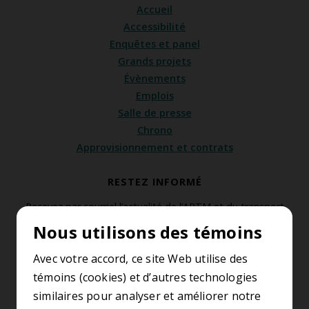
Accueil
Accessibilité
Enquêtes et panel
Grands projets
Évènements
Emplois
Salle de presse
Chrono
Approvisionnement et contrats
RESTEZ INFORMÉ
Recevez par courriel l’actualité de l’ARTM et du transport
collectif de la région métropolitaine de Montréal.
Nous utilisons des témoins
S’abonner à l’infolettre
Avec votre accord, ce site Web utilise des
témoins (cookies) et d’autres technologies
similaires pour analyser et améliorer notre
SUIVEZ-NOUS