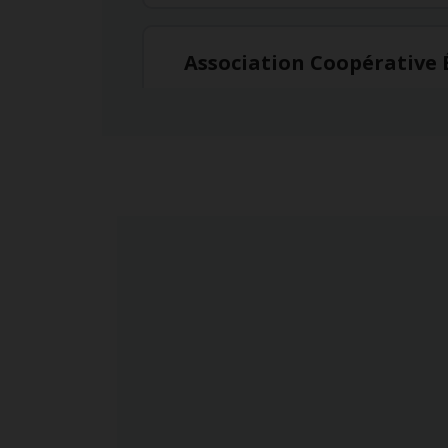
Association Coopérative 
9155 Saint-Hubert, Montréal,
Québec, H2M1Y8
5143822634
Itinéraire
Aéroport de MTL
975 Roméo Vachon, Dorval,
Québec, H4Y1H1
5143500800
Itinéraire