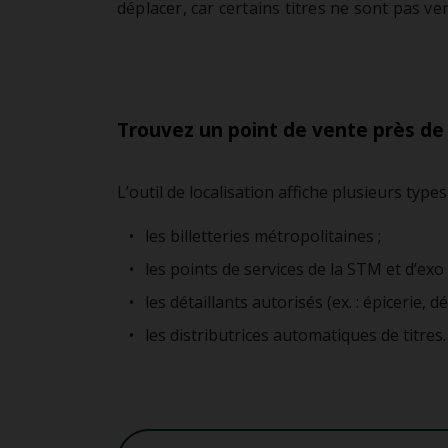
REM
déplacer, car certains titres ne sont pas v
Pro
Mobilité inclusive
Stat
Cent
Trouvez un point de vente près de
L’outil de localisation affiche plusieurs type
les billetteries métropolitaines ;
les points de services de la STM et d’exo 
les détaillants autorisés (ex. : épicerie, 
les distributrices automatiques de titres.