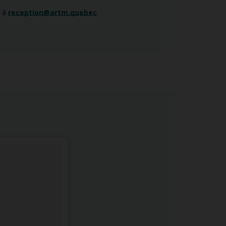
e à
reception@artm.quebec