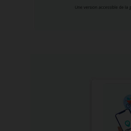
Une version accessible de la g
Beau-soir Verdun
5993 Bannantyne, Montréal,
Québec, H4N1H7
5144191955
Itinéraire
Bibliothèque Municipale 
164 St. Joseph, Sainte-Martine,
Québec, J0S1V0
(450) 427-3050
Itinéraire