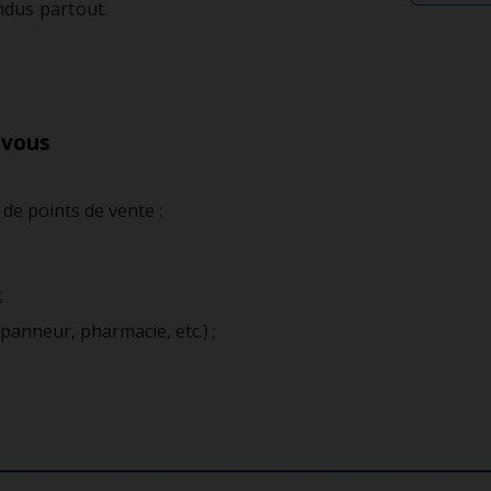
endus partout.
mouvoir
ionnements incitatifs
res de gestion des déplacements
 vous
s de points de vente :
;
dépanneur, pharmacie, etc.) ;