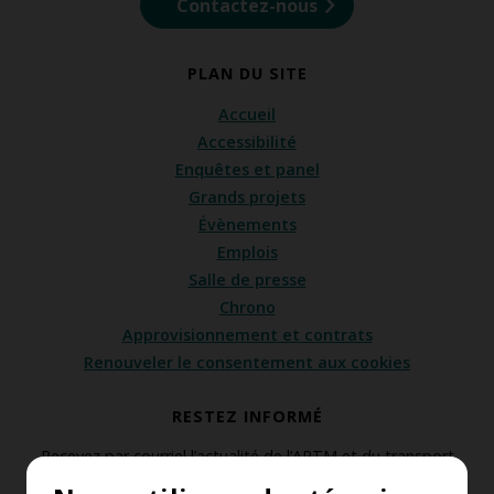
Contactez-nous
PLAN DU SITE
Accueil
Accessibilité
Enquêtes et panel
Grands projets
Évènements
Emplois
Salle de presse
Chrono
Approvisionnement et contrats
Renouveler le consentement aux cookies
RESTEZ INFORMÉ
Recevez par courriel l’actualité de l’ARTM et du transport
collectif de la région métropolitaine de Montréal.