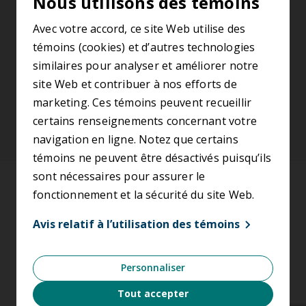
Nous utilisons des témoins
S’abonner à l’infolettre
Avec votre accord, ce site Web utilise des
témoins (cookies) et d’autres technologies
similaires pour analyser et améliorer notre
SUIVEZ-NOUS
site Web et contribuer à nos efforts de
marketing. Ces témoins peuvent recueillir
certains renseignements concernant votre
navigation en ligne. Notez que certains
témoins ne peuvent être désactivés puisqu’ils
sont nécessaires pour assurer le
Accessibilité
fonctionnement et la sécurité du site Web.
Conditions d’utilisation
Avis relatif à l’utilisation des témoins
Énoncé de confidentialité
Personnaliser
Avis relatif à l’utilisation des témoins
Tout accepter
Nétiquette