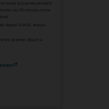
i et toute la journée pendant
e toutes les 90 minutes entre
dredi
ier départ à 6h30, depuis
fériés: premier départ à
ntenant