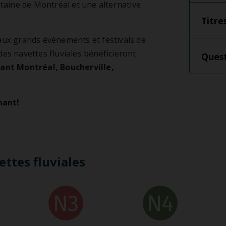
itaine de Montréal et une alternative
mouvoir
Titre
ionnements incitatifs
res de gestion des déplacements
aux grands événements et festivals de
des navettes fluviales bénéficieront
Quest
vant Montréal, Boucherville,
nant!
ettes fluviales