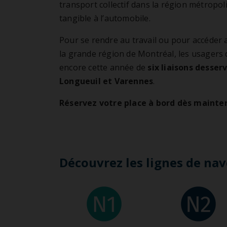
REM
transport collectif dans la région métropol
Pro
Mobilité inclusive
tangible à l’automobile.
Stat
Cent
Pour se rendre au travail ou pour accéder 
la grande région de Montréal, les usagers 
encore cette année de
six liaisons desser
Longueuil et Varennes
.
Réservez votre place à bord dès mainte
Découvrez les lignes de nav