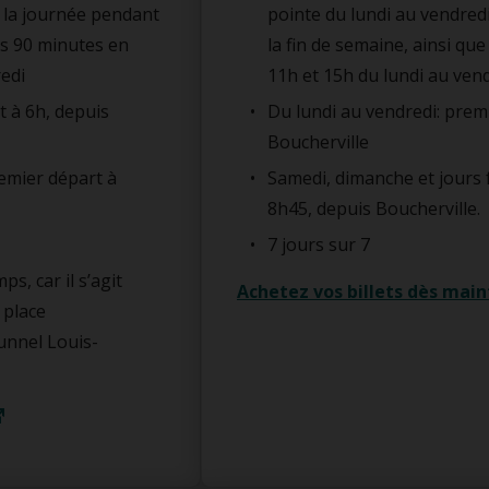
e la journée pendant
pointe du lundi au vendred
les 90 minutes en
la fin de semaine, ainsi qu
edi
11h et 15h du lundi au ven
t à 6h, depuis
Du lundi au vendredi: prem
Boucherville
remier départ à
Samedi, dimanche et jours 
8h45, depuis Boucherville.
7 jours sur 7
ps, car il s’agit
Achetez vos billets dès mai
 place
unnel Louis-