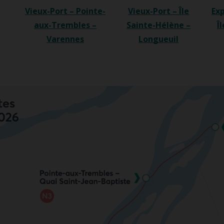
Vieux-Port – Pointe-
Vieux-Port – Île
Exp
aux-Trembles –
Sainte-Hélène –
Î
Varennes
Longueuil