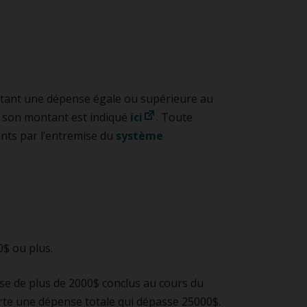
ortant une dépense égale ou supérieure au
et son montant est indiqué
ici
. Toute
ents par l’entremise du
système
0$ ou plus.
e de plus de 2000$ conclus au cours du
rte une dépense totale qui dépasse 25000$.