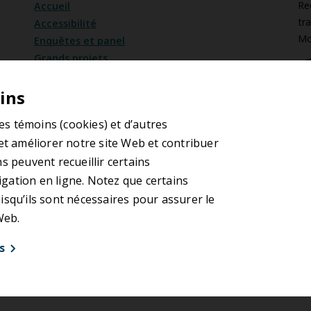
Re
Accueil
tr
Accessibilité
Mo
Enquêtes et panel
Grands projets
Évènements
Emplois
ins
Salle de presse
S
des témoins (cookies) et d’autres
Chrono
et améliorer notre site Web et contribuer
Approvisionnement et contrats
s peuvent recueillir certains
Renouveler le consentement aux cookies
ation en ligne. Notez que certains
squ’ils sont nécessaires pour assurer le
 Web.
s
ilisation
Énoncé de confidentialité
Avis relatif à l
© 2026 Autorité régionale de transport métropolitain | ARTM
références (1)
Performance (8)
Marketin