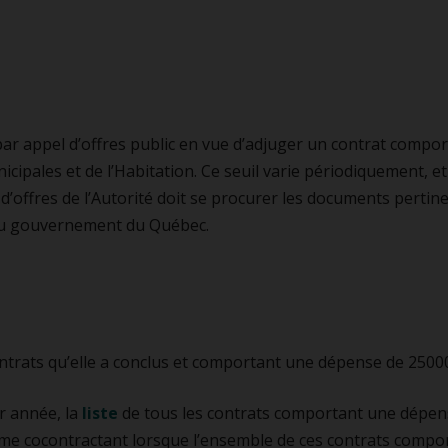
mouvoir
ionnements incitatifs
res de gestion des déplacements
 par appel d’offres public en vue d’adjuger un contrat comp
nicipales et de l’Habitation. Ce seuil varie périodiquement, 
’offres de l’Autorité doit se procurer les documents pertin
u gouvernement du Québec.
contrats qu’elle a conclus et comportant une dépense de 2500
ar année, la
liste
de tous les contrats comportant une dépens
même cocontractant lorsque l’ensemble de ces contrats compo