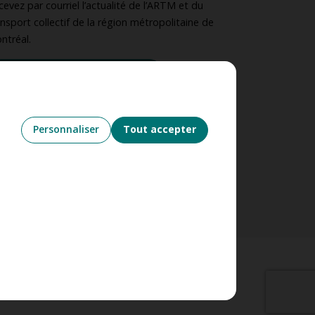
cevez par courriel l’actualité de l’ARTM et du
ansport collectif de la région métropolitaine de
ntréal.
S’abonner à l’infolettre
UIVEZ-NOUS
Personnaliser
Tout accepter
’utilisation des témoins
Nétiquette
g (12)
Confirmer la sélection