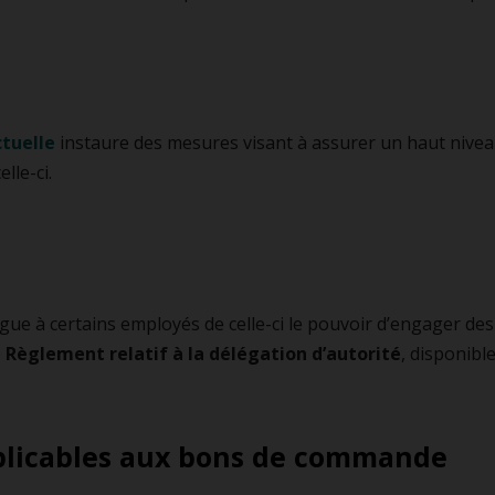
ctuelle
instaure des mesures visant à assurer un haut niveau
lle-ci.
lègue à certains employés de celle-ci le pouvoir d’engager d
e
Règlement relatif à la délégation d’autorité
, disponibl
pplicables aux bons de commande