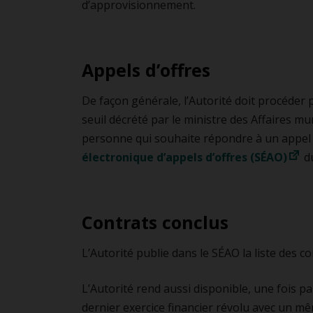
REM
d’approvisionnement.
Pro
Mobilité inclusive
Stat
Cent
Appels d’offres
De façon générale, l’Autorité doit procéder
seuil décrété par le ministre des Affaires mu
personne qui souhaite répondre à un appel d
électronique d’appels d’offres (SÉAO)
d
Contrats conclus
L’Autorité publie dans le SÉAO la liste des 
L’Autorité rend aussi disponible, une fois p
dernier exercice financier révolu avec un 