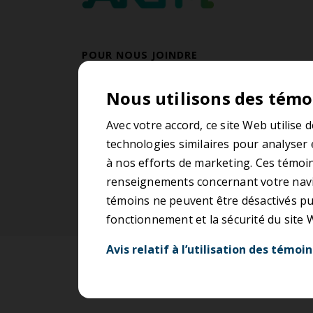
POUR NOUS JOINDRE
514 409-2786
Nous utilisons des témo
Du lundi au vendredi
De 8 h 30 à 12 h et de 13 h à 17 h
Avec votre accord, ce site Web utilise 
technologies similaires pour analyser 
Contactez-nous
à nos efforts de marketing. Ces témoin
renseignements concernant votre navig
témoins ne peuvent être désactivés pui
fonctionnement et la sécurité du site
Avis relatif à l’utilisation des témoin
Accessibilité
Conditions d’ut
Nécessaires (12)
P