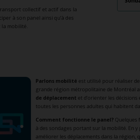
Sond
mouvoir
ransport collectif et actif dans la
ionnements incitatifs
res de gestion des déplacements
ciper à son panel ainsi qu’à des
la mobilité.
Parlons mobilité
est utilisé pour réaliser de
grande région métropolitaine de Montréal a
de déplacement
et d’orienter les décisions
toutes les personnes adultes qui habitent d
Comment fonctionne le panel?
Quelques fo
à des sondages portant sur la mobilité. En y
améliorer les déplacements dans la région, 