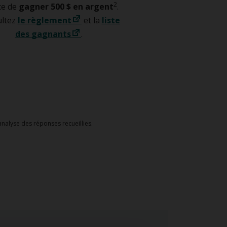
2
ce de
gagner 500 $ en argent
.
ltez
le règlement
et la
liste
des gagnants
.
’analyse des réponses recueillies.