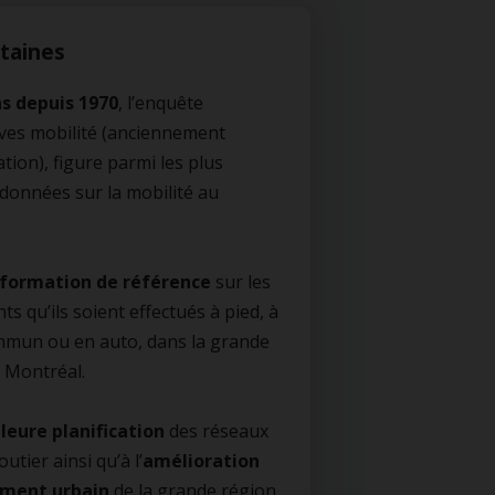
taines
ns depuis 1970
, l’enquête
ives mobilité (anciennement
tion), figure parmi les plus
 données sur la mobilité au
nformation de référence
sur les
s qu’ils soient effectués à pied, à
ommun ou en auto, dans la grande
 Montréal.
leure planification
des réseaux
outier ainsi qu’à l’
amélioration
ement urbain
de la grande région