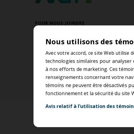
POUR NOUS JOINDRE
514 409-2786
Nous utilisons des témo
Du lundi au vendredi
De 8 h 30 à 12 h et de 13 h à 17 h
Avec votre accord, ce site Web utilise 
technologies similaires pour analyser 
Contactez-nous
à nos efforts de marketing. Ces témoin
renseignements concernant votre navig
témoins ne peuvent être désactivés pui
fonctionnement et la sécurité du site
Avis relatif à l’utilisation des témoin
Accessibilité
Conditions d’ut
Nécessaires (12)
P