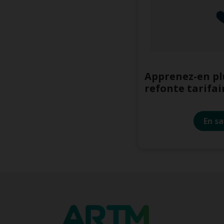
Apprenez-en plu
refonte tarifai
En sa