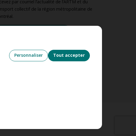
cevez par courriel l’actualité de l’ARTM et du
ansport collectif de la région métropolitaine de
ntréal.
S’abonner à l’infolettre
UIVEZ-NOUS
Personnaliser
Tout accepter
’utilisation des témoins
Nétiquette
g (12)
Confirmer la sélection