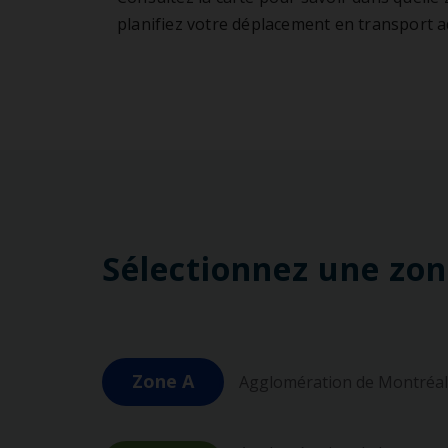
REM
Pro
planifiez votre déplacement en transport a
Mobilité inclusive
Stat
Cent
Sélectionnez une zo
Zone A
Agglomération de Montréal