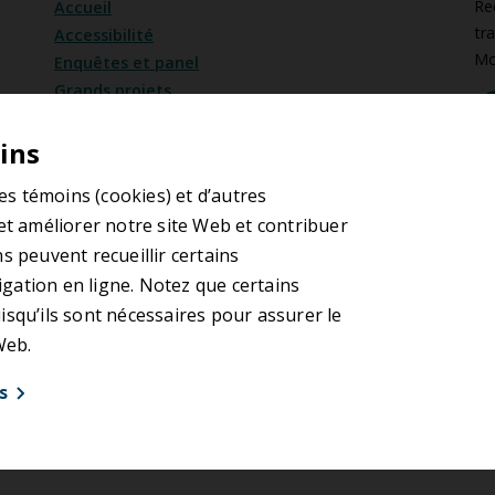
Re
Accueil
tr
Accessibilité
Mo
Enquêtes et panel
Grands projets
Évènements
ins
Emplois
Salle de presse
S
des témoins (cookies) et d’autres
Chrono
et améliorer notre site Web et contribuer
Approvisionnement et contrats
s peuvent recueillir certains
Renouveler le consentement aux cookies
ation en ligne. Notez que certains
squ’ils sont nécessaires pour assurer le
 Web.
s
ilisation
Énoncé de confidentialité
Avis relatif à l
© 2026 Autorité régionale de transport métropolitain | ARTM
références (1)
Performance (8)
Marketin