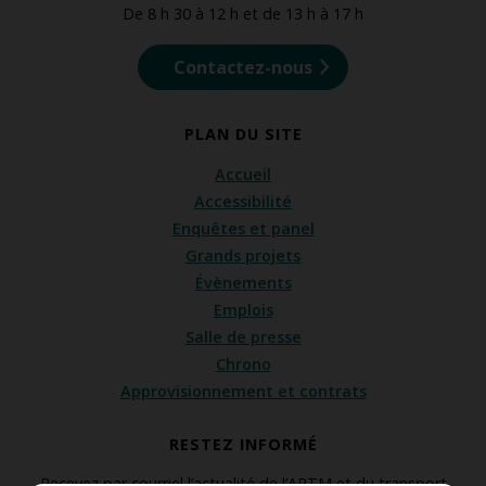
De 8 h 30 à 12 h et de 13 h à 17 h
Contactez-nous
PLAN DU SITE
Accueil
Accessibilité
Enquêtes et panel
Grands projets
Évènements
Emplois
Salle de presse
Chrono
Approvisionnement et contrats
RESTEZ INFORMÉ
Recevez par courriel l’actualité de l’ARTM et du transport