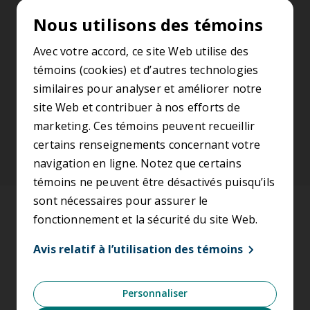
collectif de la région métropolitaine de Montréal.
Nous utilisons des témoins
S’abonner à l’infolettre
Avec votre accord, ce site Web utilise des
témoins (cookies) et d’autres technologies
similaires pour analyser et améliorer notre
SUIVEZ-NOUS
site Web et contribuer à nos efforts de
marketing. Ces témoins peuvent recueillir
certains renseignements concernant votre
navigation en ligne. Notez que certains
témoins ne peuvent être désactivés puisqu’ils
sont nécessaires pour assurer le
Accessibilité
fonctionnement et la sécurité du site Web.
Conditions d’utilisation
Avis relatif à l’utilisation des témoins
Énoncé de confidentialité
Personnaliser
Avis relatif à l’utilisation des témoins