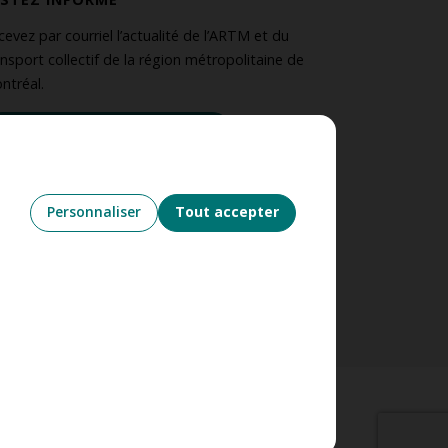
cevez par courriel l’actualité de l’ARTM et du
ansport collectif de la région métropolitaine de
ntréal.
S’abonner à l’infolettre
UIVEZ-NOUS
Personnaliser
Tout accepter
’utilisation des témoins
Nétiquette
g (12)