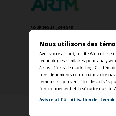
POUR NOUS JOINDRE
514 409-2786
Nous utilisons des témo
Du lundi au vendredi
De 8 h 30 à 12 h et de 13 h à 17 h
Avec votre accord, ce site Web utilise 
technologies similaires pour analyser 
Contactez-nous
à nos efforts de marketing. Ces témoin
renseignements concernant votre navig
témoins ne peuvent être désactivés pui
fonctionnement et la sécurité du site
Avis relatif à l’utilisation des témoin
Accessibilité
Conditions d’ut
Nécessaires (12)
P