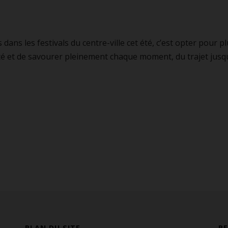
 dans les festivals du centre-ville cet été, c’est opter pour plu
ôté et de savourer pleinement chaque moment, du trajet jusqu
PLAN DU SITE
R