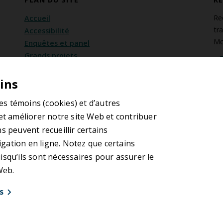
Re
Accueil
tr
Accessibilité
Mo
Enquêtes et panel
Grands projets
Évènements
ins
Emplois
Salle de presse
S
des témoins (cookies) et d’autres
Chrono
et améliorer notre site Web et contribuer
Approvisionnement et contrats
s peuvent recueillir certains
Renouveler le consentement aux cookies
ation en ligne. Notez que certains
squ’ils sont nécessaires pour assurer le
 Web.
s
ilisation
Énoncé de confidentialité
Avis relatif à l
© 2026 Autorité régionale de transport métropolitain | ARTM
références (1)
Performance (8)
Marketin