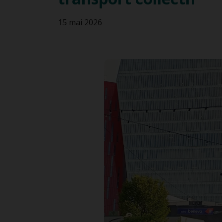
REM
Pro
Mobilité inclusive
15 mai 2026
Stat
Cent