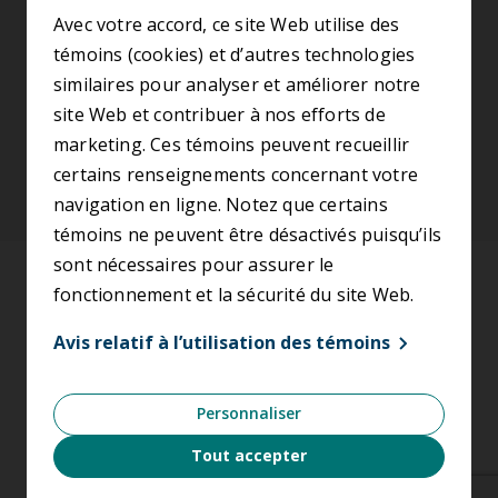
S’abonner à l’infolettre
Avec votre accord, ce site Web utilise des
témoins (cookies) et d’autres technologies
similaires pour analyser et améliorer notre
SUIVEZ-NOUS
site Web et contribuer à nos efforts de
marketing. Ces témoins peuvent recueillir
certains renseignements concernant votre
navigation en ligne. Notez que certains
témoins ne peuvent être désactivés puisqu’ils
sont nécessaires pour assurer le
Accessibilité
fonctionnement et la sécurité du site Web.
Conditions d’utilisation
Avis relatif à l’utilisation des témoins
Énoncé de confidentialité
Personnaliser
Avis relatif à l’utilisation des témoins
Tout accepter
Nétiquette