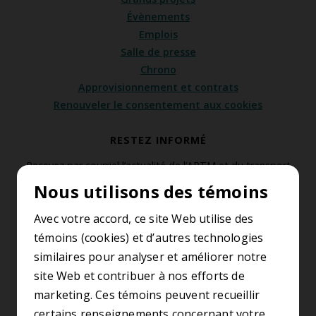
Évènements
Emplois
Salle de presse
Chrono
Approvisionnement et contrats
Renouveler le consentement aux cookies
RESTEZ INFORMÉ
Recevez par courriel l’actualité de l’ARTM et du transport
collectif de la région métropolitaine de Montréal.
Nous utilisons des témoins
S’abonner à l’infolettre
Avec votre accord, ce site Web utilise des
témoins (cookies) et d’autres technologies
similaires pour analyser et améliorer notre
SUIVEZ-NOUS
site Web et contribuer à nos efforts de
marketing. Ces témoins peuvent recueillir
certains renseignements concernant votre