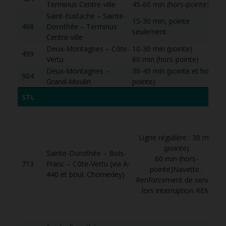
Terminus Centre-ville
45-60 min (hors-pointe)
s
Saint-Eustache – Sainte-
15-30 min, pointe
S
498
Dorothée – Terminus
seulement
s
Centre-ville
Deux-Montagnes – Côte-
10-30 min (pointe)
S
499
Vertu
60 min (hors-pointe)
s
Deux-Montagnes –
30-45 min (pointe et hors-
S
904
Grand-Moulin
pointe)
s
STL
Ligne régulière : 30 min
s
(pointe)
Sainte-Dorothée – Bois-
60 min (hors-
713
Franc – Côte-Vertu (via A-
pointe)Navette :
440 et boul. Chomedey)
Renforcement de service
lors interruption REM