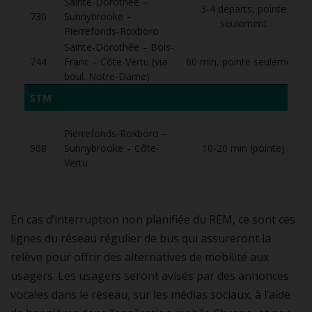
Sainte-Dorothée –
3-4 départs, pointe
730
Sunnybrooke –
seulement
s
Pierrefonds-Roxboro
Sainte-Dorothée – Bois-
744
Franc – Côte-Vertu (via
60 min, pointe seulement
s
boul. Notre-Dame)
STM
Pierrefonds-Roxboro –
968
Sunnybrooke – Côte-
10-20 min (pointe)
Vertu
En cas d’interruption non planifiée du REM, ce sont ces
lignes du réseau régulier de bus qui assureront la
relève pour offrir des alternatives de mobilité aux
usagers. Les usagers seront avisés par des annonces
vocales dans le réseau, sur les médias sociaux, à l’aide