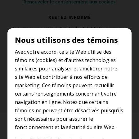
Renouveler le consentement aux cookies
RESTEZ INFORMÉ
Recevez par courriel l’actualité de l’ARTM et du transport
collectif de la région métropolitaine de Montréal.
Nous utilisons des témoins
S’abonner à l’infolettre
Avec votre accord, ce site Web utilise des
témoins (cookies) et d’autres technologies
similaires pour analyser et améliorer notre
SUIVEZ-NOUS
site Web et contribuer à nos efforts de
marketing. Ces témoins peuvent recueillir
certains renseignements concernant votre
navigation en ligne. Notez que certains
témoins ne peuvent être désactivés puisqu’ils
sont nécessaires pour assurer le
Accessibilité
fonctionnement et la sécurité du site Web.
Conditions d’utilisation