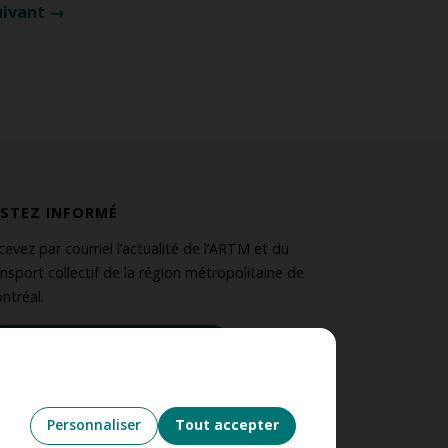
uivant →
ESTEZ INFORMÉ
cevez par courriel l’actualité de l’ARTM et du
ansport collectif de la région métropolitaine de
ntréal.
S’abonner à l’infolettre
UIVEZ-NOUS
Personnaliser
Tout accepter