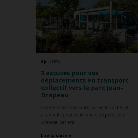
REM
Pro
Mobilité inclusive
Stat
Cent
6 juin 2024
3 astuces pour vos
déplacements en transport
collectif vers le parc Jean-
Drapeau
Privilégiez les transports collectifs, actifs et
alternatifs pour vous rendre au parc Jean-
Drapeau cet été.
Lire la suite »